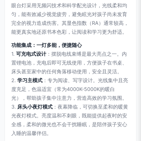
眼台灯采用无频闪技术和科学配光设计，光线柔和均
匀，能有效减少视觉疲劳，避免眩光对孩子尚未发育
完全的视力造成伤害。其显色指数（RA）通常较高，
能更真实地还原书本色彩，让阅读和学习更为舒适。
功能集成：一灯多能，便捷随心
1.
可充电式设计
：摆脱电线束缚是最大亮点之一。内
置锂电池，充电后即可无线使用，方便孩子在书桌、
床头甚至家中的任何角落移动使用，安全且灵活。
2.
学习主模式
：专为阅读、写字设计。光线集中且亮
度充足，色温适宜（常为4000K-5000K的暖白
光），帮助孩子集中注意力，营造高效的学习氛围。
3.
床头小夜灯模式
：夜幕降临，可切换至柔和的暖黄
光夜灯模式。亮度温和不刺眼，既能提供起夜时的安
全感，柔和的微光也不会干扰睡眠，是陪伴孩子安心
入睡的温馨伴侣。