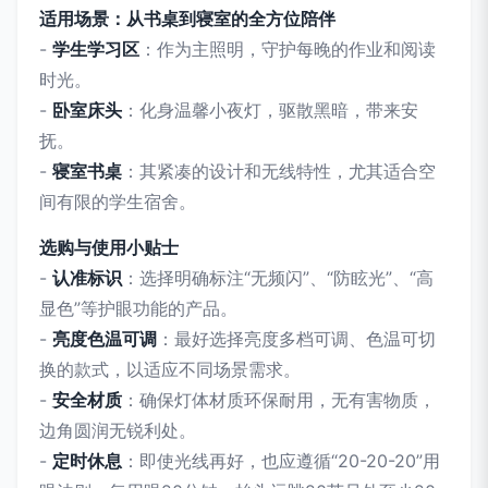
适用场景：从书桌到寝室的全方位陪伴
-
学生学习区
：作为主照明，守护每晚的作业和阅读
时光。
-
卧室床头
：化身温馨小夜灯，驱散黑暗，带来安
抚。
-
寝室书桌
：其紧凑的设计和无线特性，尤其适合空
间有限的学生宿舍。
选购与使用小贴士
-
认准标识
：选择明确标注“无频闪”、“防眩光”、“高
显色”等护眼功能的产品。
-
亮度色温可调
：最好选择亮度多档可调、色温可切
换的款式，以适应不同场景需求。
-
安全材质
：确保灯体材质环保耐用，无有害物质，
边角圆润无锐利处。
-
定时休息
：即使光线再好，也应遵循“20-20-20”用