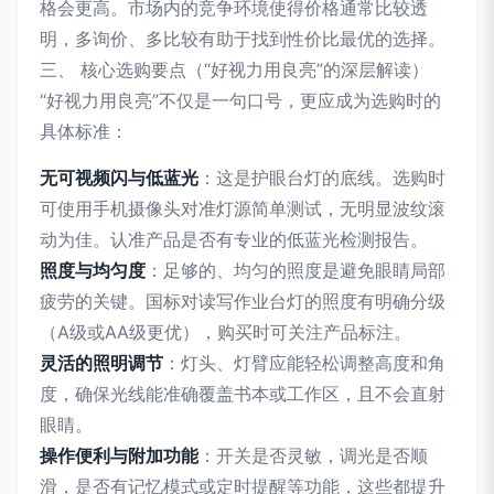
格会更高。市场内的竞争环境使得价格通常比较透
明，多询价、多比较有助于找到性价比最优的选择。
三、 核心选购要点（“好视力用良亮”的深层解读）
“好视力用良亮”不仅是一句口号，更应成为选购时的
具体标准：
无可视频闪与低蓝光
：这是护眼台灯的底线。选购时
可使用手机摄像头对准灯源简单测试，无明显波纹滚
动为佳。认准产品是否有专业的低蓝光检测报告。
照度与均匀度
：足够的、均匀的照度是避免眼睛局部
疲劳的关键。国标对读写作业台灯的照度有明确分级
（A级或AA级更优），购买时可关注产品标注。
灵活的照明调节
：灯头、灯臂应能轻松调整高度和角
度，确保光线能准确覆盖书本或工作区，且不会直射
眼睛。
操作便利与附加功能
：开关是否灵敏，调光是否顺
滑，是否有记忆模式或定时提醒等功能，这些都提升