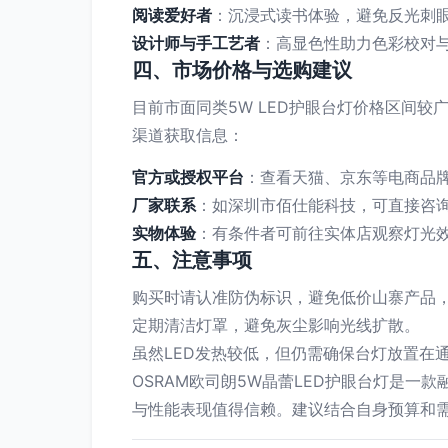
阅读爱好者
：沉浸式读书体验，避免反光刺
设计师与手工艺者
：高显色性助力色彩校对
四、市场价格与选购建议
目前市面同类5W LED护眼台灯价格区间较
渠道获取信息：
官方或授权平台
：查看天猫、京东等电商品
厂家联系
：如深圳市佰仕能科技，可直接咨询
实物体验
：有条件者可前往实体店观察灯光效
五、注意事项
购买时请认准防伪标识，避免低价山寨产品
定期清洁灯罩，避免灰尘影响光线扩散。
虽然LED发热较低，但仍需确保台灯放置在
OSRAM欧司朗5W晶蕾LED护眼台灯是
与性能表现值得信赖。建议结合自身预算和