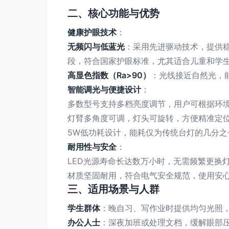
二、核心功能与优势
健康护眼技术
：
无频闪与低蓝光
：采用先进驱动技术，提供
段，符合国家护眼标准，尤其适合儿童和学
高显色指数（Ra>90）
：光线接近自然光，
智能调光与便捷设计
：
多数型号支持多档亮度调节，用户可根据环
灯臂多角度可调，灯头可旋转，方便精准定
5W低功耗设计，能耗仅为传统台灯的几分之
耐用性与安全
：
LED光源寿命长达数万小时，无需频繁更换
材质坚固耐用，符合电气安全规范，使用安
三、适用场景与人群
学生群体
：晚自习、写作业时提供均匀光照
办公人士
：深夜加班或处理文档，缓解眼部