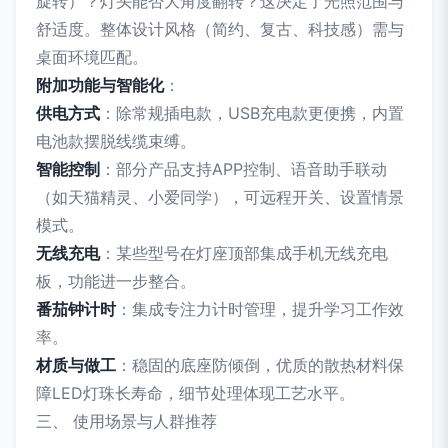
旋转）？灯头能否大角度翻转？这决定了光照范围与
舒适度。整体设计风格（简约、复古、科技感）需与
桌面环境匹配。
附加功能与智能化
：
供电方式
：除常规插电款，USB充电款更便携，内置
电池款摆脱线缆束缚。
智能控制
：部分产品支持APP控制、语音助手联动
（如天猫精灵、小爱同学），可远程开关、设置情景
模式。
无线充电
：某些型号在灯座顶部集成手机无线充电
板，功能进一步整合。
番茄钟计时
：集成专注力计时管理，提升学习工作效
率。
材质与做工
：稳固的底座防倾倒，优质的散热材料保
障LED灯珠长寿命，细节处理体现工艺水平。
三、 使用场景与人群推荐